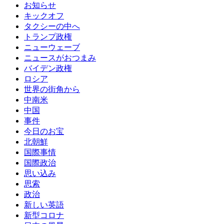
お知らせ
キックオフ
タクシーの中へ
トランプ政権
ニューウェーブ
ニュースがおつまみ
バイデン政権
ロシア
世界の街角から
中南米
中国
事件
今日のお宝
北朝鮮
国際事情
国際政治
思い込み
思索
政治
新しい英語
新型コロナ