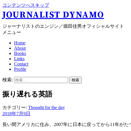
コンテンツへスキップ
JOURNALIST DYNAMO
ジャーナリストのエンジン／堀田佳男オフィシャルサイト
メニュー
Home
About
Books
Links
Contact
Profile
検索:
振り遅れる英語
カテゴリー:
Thought for the day
2018年7月9日
長い間アメリカに住み、2007年に日本に戻ってから11年が