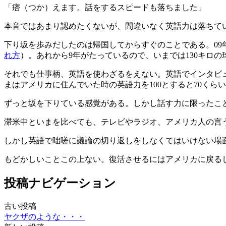
「痞（つか）えます。話をするスピードも落ちました」
本音ではあまり認めたくないが、間違いなく英語力は落ちて
下り坂を歩みだしたのは帰国してからすぐのことである。09
れ方
）。あれから9年がたっているので、いまでは130キロ
それでも仕事柄、英語を使わざるをえない。英語でインタビ
まはアメリカに住んでいた時の英語力を100とすると70くら
ずっと坂を下りている感覚がある。しかし話す力に限ったこ
滞米中といまを比べても、テレビやラジオ、アメリカ人の言
しかし英語で咄嗟に議論の切り返しをしなくてはいけない場
もどかしいことこの上ない。復活させるにはアメリカに戻る
投稿ナビゲーション
古い投稿
ヤクザのような・・・