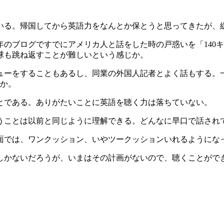
いる。帰国してから英語力をなんとか保とうと思ってきたが、
年のブログですでにアメリカ人と話をした時の戸惑いを「140
の球も跳ね返すことが難しいという感じか。
ューをすることもあるし、同業の外国人記者とよく話もする。
いか。
とである。ありがたいことに英語を聴く力は落ちていない。
うことは以前と同じように理解できる。どんなに早口で話され
面では、ワンクッション、いやツークッションいれるようにな
しかないだろうが、いまはその計画がないので、聴くことがで