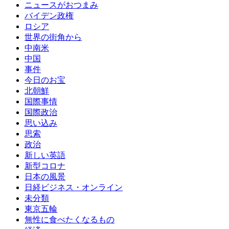
ニュースがおつまみ
バイデン政権
ロシア
世界の街角から
中南米
中国
事件
今日のお宝
北朝鮮
国際事情
国際政治
思い込み
思索
政治
新しい英語
新型コロナ
日本の風景
日経ビジネス・オンライン
未分類
東京五輪
無性に食べたくなるもの