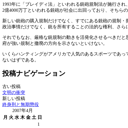
1993年に「ブレイディ法」といわれる銃砲規制法が施行さ
2億4000万丁といわれる銃砲が社会に出回っており、そち
新しい銃砲の購入規制だけでなく、すでにある銃砲の規制・
政治事情だけでなく、銃を所有することの法的な権利、さら
それでもなお、厳格な銃規制の動きを活発化させるべきだと
府が強い規制と撤廃の方向を示さないといけない。
いくらハンティングがアメリカで人気のあるスポーツであっ
ないはずである。
投稿ナビゲーション
古い投稿
文明の衝突
新しい投稿
終身刑と無期懲役
2007年4月
月
火
水
木
金
土
日
1