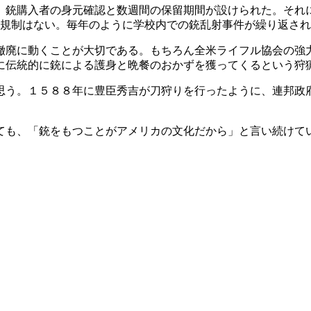
れ、銃購入者の身元確認と数週間の保留期間が設けられた。そ
らの規制はない。毎年のように学校内での銃乱射事件が繰り返さ
撤廃に動くことが大切である。もちろん全米ライフル協会の強
に伝統的に銃による護身と晩餐のおかずを獲ってくるという狩
思う。１５８８年に豊臣秀吉が刀狩りを行ったように、連邦政
ても、「銃をもつことがアメリカの文化だから」と言い続けて