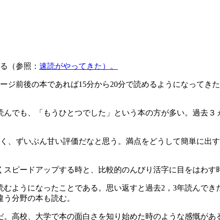
いる（参照：
速読がやってきた）。
ージ前後の本であれば15分から20分で読めるようになってき
読んでも、「もうひとつでした」という本の方が多い。過去３ヵ
多く、ずいぶん甘い評価だなと思う。満点をどうして簡単に出
くスピードアップする時と、比較的のんびり活字に目をはわす
むようになったことである。思い返すと過去2，3年読んでき
違う分野の本も読む。
だ。高校、大学で本の面白さを知り始めた時のような感慨があ