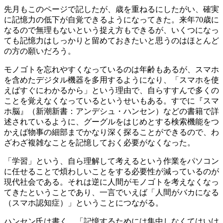
先月もこのページで記したが、歳を重ねるにしたがい、確実
に記憶力の低下が自覚できるようになってきた。来年70歳に
なるので無理もないという捉え方もできるが、いくつになっ
ても記憶力はしっかりと留めておきたいと思うのはほとんど
の方の願いだろう。
モノゴトを忘れやすくなっているのは年齢もあるが、スマホ
を含めたデジタル機器を多用するようになり、「スマホを使
えばすぐにわかるから」という理由で、自らすすんで多くの
ことを覚えなくなっているというせいもある。すでに『スマ
ホ脳』（新潮新書：アンデシュ・ハンセン）などの書籍で詳
述されているように、グーグルをはじめとする検索機能をつ
かえば物事の細部までかなり深く探ることができるので、わ
ざわざ複雑なことを記憶しておく必要がなくなった。
「学習」という、自ら理解して考えるという作業をパソコン
に任せることで煩わしいことをする必要性が減っているのが
現代社会である。それは逆に人間がモノゴトを考えなくなっ
てきたということであり、一言でいえば「人間がバカになる
（スマホ認知症）」ということにつながる。
ハンセン氏は書く。「記憶するためには集中しなくてはいけ