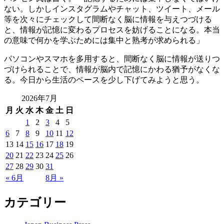
ない。しかしインスタグラムやチャット、ツイート、メール
等を次々にチェックして間断なく脳に情報を与えつづける
と、情報が記憶に変わるプロセスを妨げることになる。本当
の意味で何かを学ぶためには集中と熟考が求められる」
パソコンやスマホを多用すると、間断なく脳に情報が送りつ
づけられることで、情報が脳内で記憶にかわる猶予がなくな
る。今日から生活のペースを少し下げてみようと思う。
2026年7月
月
火
水
木
金
土
日
1
2
3
4
5
6
7
8
9
10
11
12
13
14
15
16
17
18
19
20
21
22
23
24
25
26
27
28
29
30
31
« 6月
8月 »
カテゴリー