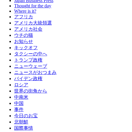
Japan Business Press
Thought for the day
Where is it?
アフリカ
アメリカ大統領選
アメリカ社会
ウチの猫
お知らせ
キックオフ
タクシーの中へ
トランプ政権
ニューウェーブ
ニュースがおつまみ
バイデン政権
ロシア
世界の街角から
中南米
中国
事件
今日のお宝
北朝鮮
国際事情