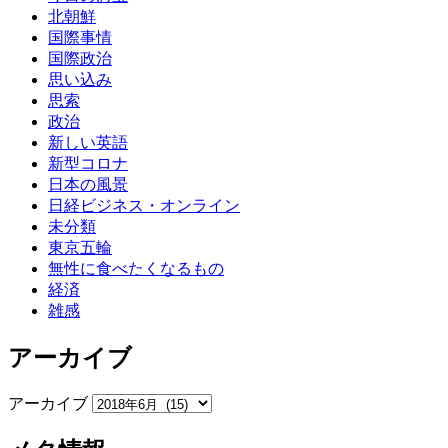
北朝鮮
国際事情
国際政治
思い込み
思索
政治
新しい英語
新型コロナ
日本の風景
日経ビジネス・オンライン
未分類
東京五輪
無性に食べたくなるもの
経済
雑感
アーカイブ
アーカイブ