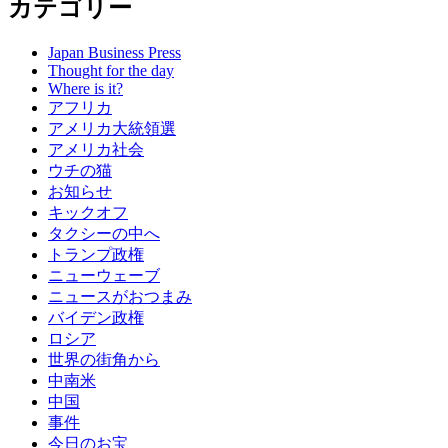
カテゴリー
Japan Business Press
Thought for the day
Where is it?
アフリカ
アメリカ大統領選
アメリカ社会
ウチの猫
お知らせ
キックオフ
タクシーの中へ
トランプ政権
ニューウェーブ
ニュースがおつまみ
バイデン政権
ロシア
世界の街角から
中南米
中国
事件
今日のお宝