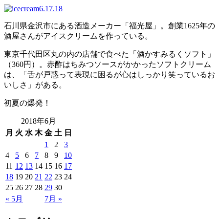
石川県金沢市にある酒造メーカー「福光屋」。創業1625年の
酒屋さんがアイスクリームを作っている。
東京千代田区丸の内の店舗で食べた「酒かすみるくソフト」
（360円）。赤酢はちみつソースがかかったソフトクリーム
は、「舌が戸惑って表現に困るが心はしっかり笑っているお
いしさ」がある。
初夏の爆発！
2018年6月
月
火
水
木
金
土
日
1
2
3
4
5
6
7
8
9
10
11
12
13
14
15
16
17
18
19
20
21
22
23
24
25
26
27
28
29
30
« 5月
7月 »