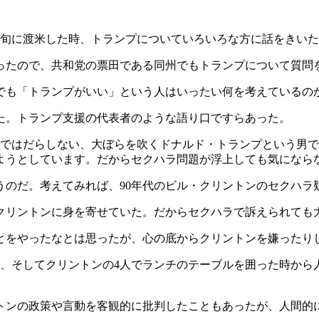
下旬に渡米した時、トランプについていろいろな方に話をきい
ったので、共和党の票田である同州でもトランプについて質問
でも「トランプがいい」という人はいったい何を考えているの
た。トランプ支援の代表者のような語り口ですらあった。
題ではだらしない、大ぼらを吹くドナルド・トランプという男
ようとしています。だからセクハラ問題が浮上しても気になら
うのだ。考えてみれば、90年代のビル・クリントンのセクハラ
クリントンに身を寄せていた。だからセクハラで訴えられても
とをやったなとは思ったが、心の底からクリントンを嫌ったり
人、そしてクリントンの4人でランチのテーブルを囲った時か
トンの政策や言動を客観的に批判したこともあったが、人間的