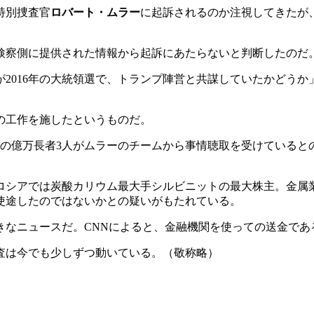
特別捜査官
ロバート・ムラー
に起訴されるのか注視してきたが
、検察側に提供された情報から起訴にあたらないと判断したのだ
2016年の大統領選で、トランプ陣営と共謀していたかどう
の工作を施したというものだ。
の億万長者3人がムラーのチームから事情聴取を受けていると
ロシアでは炭酸カリウム最大手シルビニットの最大株主。金属業界
使途したのではないかとの疑いがもたれている。
きなニュースだ。CNNによると、金融機関を使っての送金であ
査は今でも少しずつ動いている。（敬称略）