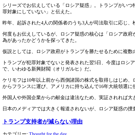
シリーズでお伝えしている「ロシア疑惑」。トランプがいつ
罪対象にしていない」と伝えた。
昨年、起訴された4人の関係者のうち3人が司法取引に応じ
何度もお伝えしているが、ロシア疑惑の核心は「ロシア政府が
為があったかどうかを探ってきた。
仮説としては、ロシア政府がトランプを勝たせるために複数
トランプが犯罪対象でないと発表された翌5日、今度はロシア
で、いわゆる新興財閥（オリガルヒ）だ。
ケリモフは10年以上前から西側諸国の株式を取得しはじめ、
からフランスに運び、アメリカに持ち込んで16年大統領選に
外国人や外国企業からの献金は違法なため、実証されれば大
日本のメディアでは大きく報道されないが、ロシア疑惑の捜
トランプ支持者が減らない理由
カテゴリー:
Thought for the day