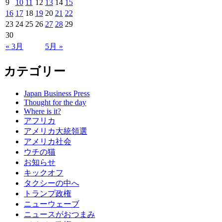
9
10
11
12
13
14
15
16
17
18
19
20
21
22
23
24
25
26
27
28
29
30
« 3月
5月 »
カテゴリー
Japan Business Press
Thought for the day
Where is it?
アフリカ
アメリカ大統領選
アメリカ社会
ウチの猫
お知らせ
キックオフ
タクシーの中へ
トランプ政権
ニューウェーブ
ニュースがおつまみ