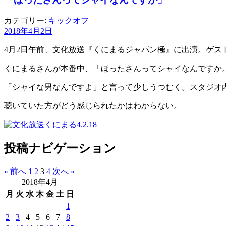
カテゴリー:
キックオフ
2018年4月2日
4月2日午前、文化放送『くにまるジャパン極』に出演。ゲ
くにまるさんが本番中、「ほったさんってシャイなんですか
「シャイな男なんですよ」と言って少しうつむく。スタジオ
聴いていた方がどう感じられたかはわからない。
投稿ナビゲーション
« 前へ
1
2
3
4
次へ »
2018年4月
月
火
水
木
金
土
日
1
2
3
4
5
6
7
8