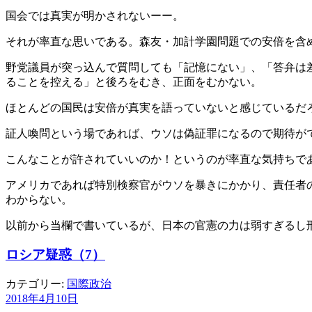
国会では真実が明かされないーー。
それが率直な思いである。森友・加計学園問題での安倍を含
野党議員が突っ込んで質問しても「記憶にない」、「答弁は
ることを控える」と後ろをむき、正面をむかない。
ほとんどの国民は安倍が真実を語っていないと感じているだ
証人喚問という場であれば、ウソは偽証罪になるので期待がで
こんなことが許されていいのか！というのが率直な気持ちで
アメリカであれば特別検察官がウソを暴きにかかり、責任者
わからない。
以前から当欄で書いているが、日本の官憲の力は弱すぎるし
ロシア疑惑（7）
カテゴリー:
国際政治
2018年4月10日