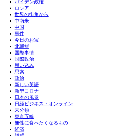
バイデン政権
ロシア
世界の街角から
中南米
中国
事件
今日のお宝
北朝鮮
国際事情
国際政治
思い込み
思索
政治
新しい英語
新型コロナ
日本の風景
日経ビジネス・オンライン
未分類
東京五輪
無性に食べたくなるもの
経済
雑感