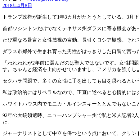
2018年4月8日
トランプ政権が誕生して1年3カ月がたとうとしている。3月
首都ワシントンだけでなくテキサス州ダラスに寄る機会があ
たび重なる暴言と女性蔑視の言動、長引くロシア疑惑。それ
ダラス市郊外で生まれ育った男性がはっきりした口調で言っ
「われわれが2年前に選んだのは聖人ではないです。女性問
す。ちゃんと経済を上向かせていますし、アメリカを強くし
セクハラ問題で、多くの女性に手を出しても目を瞑れるとい
私は政治的にはリベラルなので、正直に述べると心情的には
ホワイトハウス内でモニカ・ルインスキーととんでもないこ
92年の大統領選時、ニューハンプシャー州で私と米人記者2
た。
ジャーナリストとして中立を保つという点において、クリン