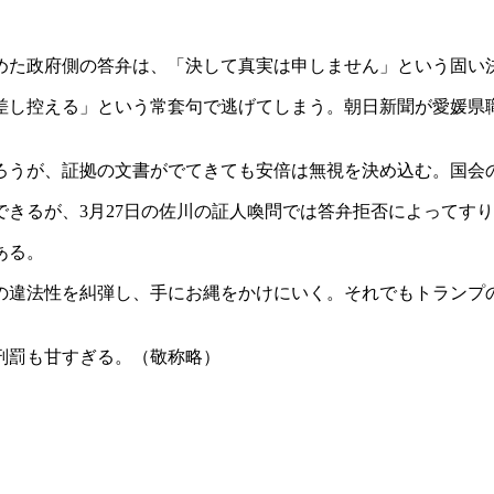
めた政府側の答弁は、「決して真実は申しません」という固い
差し控える」という常套句で逃げてしまう。朝日新聞が愛媛県
ろうが、証拠の文書がでてきても安倍は無視を決め込む。国会
きるが、3月27日の佐川の証人喚問では答弁拒否によってす
ある。
の違法性を糾弾し、手にお縄をかけにいく。それでもトランプ
刑罰も甘すぎる。（敬称略）