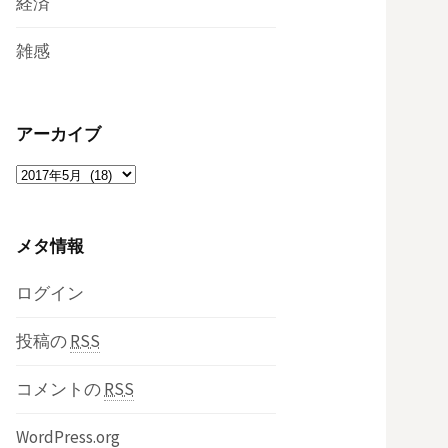
経済
雑感
アーカイブ
ア
ー
カ
メタ情報
イ
ブ
ログイン
投稿の
RSS
コメントの
RSS
WordPress.org