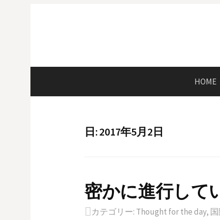
コ
ン
テ
ン
ツ
へ
HOME
ス
キ
ッ
プ
日: 2017年5月2日
密かに進行して
カテゴリー:
Thought for the day
,
国