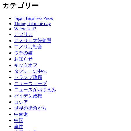
カテゴリー
Japan Business Press
Thought for the day
Where is it?
アフリカ
アメリカ大統領選
アメリカ社会
ウチの猫
お知らせ
キックオフ
タクシーの中へ
トランプ政権
ニューウェーブ
ニュースがおつまみ
バイデン政権
ロシア
世界の街角から
中南米
中国
事件