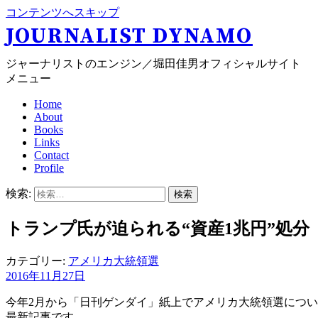
コンテンツへスキップ
JOURNALIST DYNAMO
ジャーナリストのエンジン／堀田佳男オフィシャルサイト
メニュー
Home
About
Books
Links
Contact
Profile
検索:
トランプ氏が迫られる“資産1兆円”処分
カテゴリー:
アメリカ大統領選
2016年11月27日
今年2月から「日刊ゲンダイ」紙上でアメリカ大統領選につ
最新記事です。