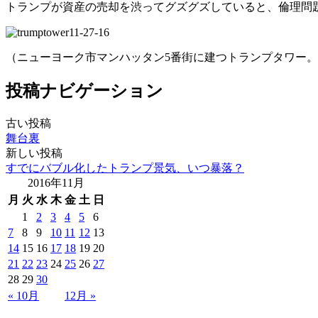
トランプが資産の売却を渋ってグズグズしていると、倫理問
（ニューヨーク市マンハッタン5番街に建つトランプタワー
投稿ナビゲーション
古い投稿
舞台裏
新しい投稿
すでにバブル化したトランプ景気、いつ暴落？
2016年11月
月
火
水
木
金
土
日
1
2
3
4
5
6
7
8
9
10
11
12
13
14
15
16
17
18
19
20
21
22
23
24
25
26
27
28
29
30
« 10月
12月 »