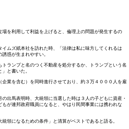
立場を利用して利益を上げると、倫理上の問題が発生するの
タイムズ紙本社を訪れた時、「法律は私に味方してくれるは
の誘惑が生まれやすい。
もトランプと名のつく不動産を処分するか、トランプという名
と」と書いた。
（企業を含む）を同時進行させており、約３万４０００人を雇
月の出馬表明時、大統領に当選した時は３人の子どもに資産・
どもが連邦政府職員になると、やはり民間事業には携われな
大統領になるための条件」と清算がベストであると語る。