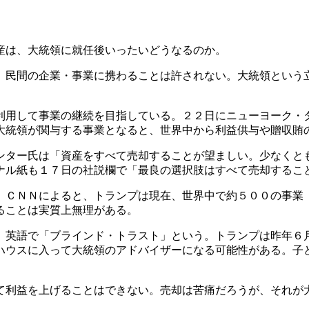
産は、大統領に就任後いったいどうなるのか。
、民間の企業・事業に携わることは許されない。大統領という
利用して事業の継続を目指している。２２日にニューヨーク・
大統領が関与する事業となると、世界中から利益供与や贈収賄
ンター氏は「資産をすべて売却することが望ましい。少なくと
ナル紙も１７日の社説欄で「最良の選択肢はすべて売却するこ
。ＣＮＮによると、トランプは現在、世界中で約５００の事業
ることは実質上無理がある。
。英語で「ブラインド・トラスト」という。トランプは昨年６
ハウスに入って大統領のアドバイザーになる可能性がある。子
て利益を上げることはできない。売却は苦痛だろうが、それが