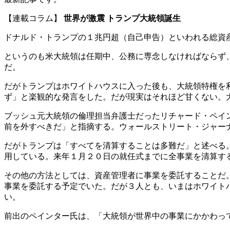
【連載コラム】
世界が激震 トランプ大統領誕生
ドナルド・トランプの１兆円超（自己申告）といわれる総資
というのも米大統領は任期中、公務に専念しなければならず
だ。
だがトランプはホワイトハウスに入った後も、大統領特権を
ず」と楽観的な発言をした。だが現実はそれほど甘くない。
ブッシュ元大統領の倫理担当弁護士だったリチャード・ペイ
前を外すべきだ」と指摘する。ウォールストリート・ジャー
だがトランプは「すべてを清算することは多難だ」と述べる
用している。来年１月２０日の就任式までに全事業を清算す
その他の方法としては、資産管理者に事業を委託することだ
事業を委託する予定でいた。だが３人とも、いまはホワイト
い。
前出のペインター氏は、「大統領が世界中の事業にかかわっ