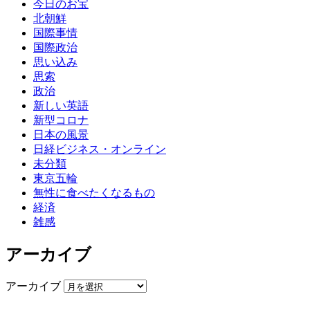
今日のお宝
北朝鮮
国際事情
国際政治
思い込み
思索
政治
新しい英語
新型コロナ
日本の風景
日経ビジネス・オンライン
未分類
東京五輪
無性に食べたくなるもの
経済
雑感
アーカイブ
アーカイブ