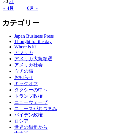
30
31
« 4月
6月 »
カテゴリー
Japan Business Press
Thought for the day
Where is it?
アフリカ
アメリカ大統領選
アメリカ社会
ウチの猫
お知らせ
キックオフ
タクシーの中へ
トランプ政権
ニューウェーブ
ニュースがおつまみ
バイデン政権
ロシア
世界の街角から