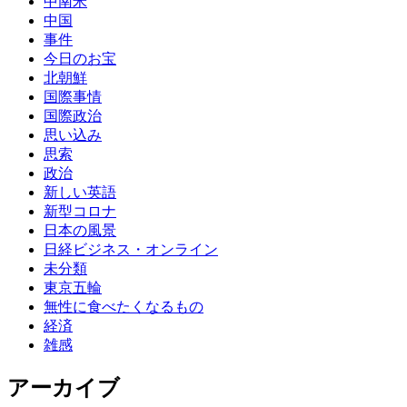
中南米
中国
事件
今日のお宝
北朝鮮
国際事情
国際政治
思い込み
思索
政治
新しい英語
新型コロナ
日本の風景
日経ビジネス・オンライン
未分類
東京五輪
無性に食べたくなるもの
経済
雑感
アーカイブ