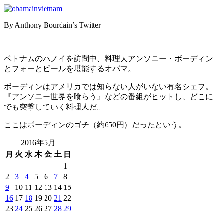
By Anthony Bourdain’s Twitter
ベトナムのハノイを訪問中、料理人アンソニー・ボーディン
とフォーとビールを堪能するオバマ。
ボーディンはアメリカでは知らない人がいない有名シェフ。
『アンソニー世界を喰らう』などの番組がヒットし、どこに
でも突撃していく料理人だ。
ここはボーディンのゴチ（約650円）だったという。
2016年5月
月
火
水
木
金
土
日
1
2
3
4
5
6
7
8
9
10
11
12
13
14
15
16
17
18
19
20
21
22
23
24
25
26
27
28
29