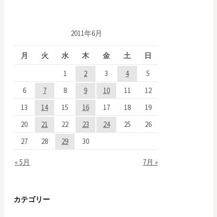
稿
ナ
2011年6月
ビ
月
火
水
木
金
土
日
ゲ
1
2
3
4
5
ー
6
7
8
9
10
11
12
13
14
15
16
17
18
19
シ
20
21
22
23
24
25
26
ョ
27
28
29
30
ン
« 5月
7月 »
カテゴリー