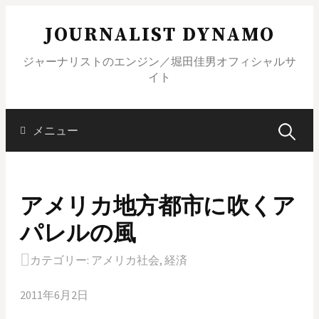
コ
JOURNALIST DYNAMO
ン
テ
ジャーナリストのエンジン／堀田佳男オフィシャルサ
ン
イト
ツ
へ
ス
メニュー
検
キ
ッ
索
プ
アメリカ地方都市に吹くア
:
パレルの風
カテゴリー:
アメリカ社会
,
経済
2011年6月2日