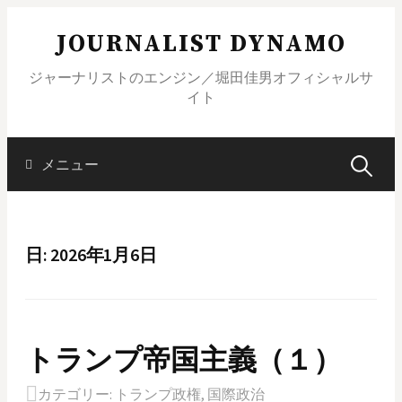
コ
JOURNALIST DYNAMO
ン
テ
ジャーナリストのエンジン／堀田佳男オフィシャルサ
ン
イト
ツ
へ
ス
メニュー
検
キ
ッ
索
プ
日: 2026年1月6日
:
トランプ帝国主義（１）
カテゴリー:
トランプ政権
,
国際政治