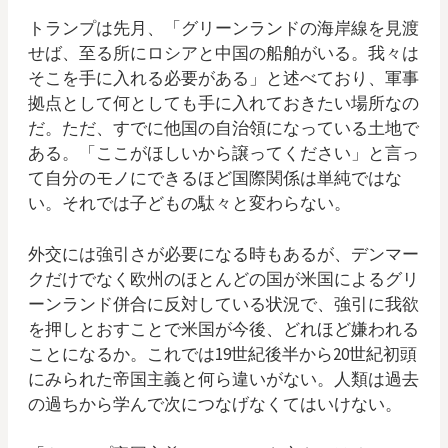
トランプは先月、「グリーンランドの海岸線を見渡
せば、至る所にロシアと中国の船舶がいる。我々は
そこを手に入れる必要がある」と述べており、軍事
拠点として何としても手に入れておきたい場所なの
だ。ただ、すでに他国の自治領になっている土地で
ある。「ここがほしいから譲ってください」と言っ
て自分のモノにできるほど国際関係は単純ではな
い。それでは子どもの駄々と変わらない。
外交には強引さが必要になる時もあるが、デンマー
クだけでなく欧州のほとんどの国が米国によるグリ
ーンランド併合に反対している状況で、強引に我欲
を押しとおすことで米国が今後、どれほど嫌われる
ことになるか。これでは19世紀後半から20世紀初頭
にみられた帝国主義と何ら違いがない。人類は過去
の過ちから学んで次につなげなくてはいけない。