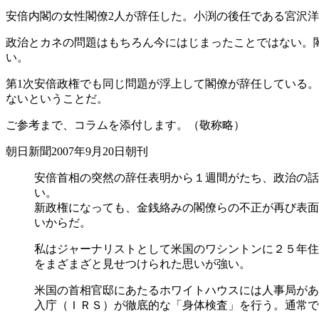
安倍内閣の女性閣僚2人が辞任した。小渕の後任である宮沢
政治とカネの問題はもちろん今にはじまったことではない。
い。
第1次安倍政権でも同じ問題が浮上して閣僚が辞任している。
ないということだ。
ご参考まで、コラムを添付します。（敬称略）
朝日新聞2007年9月20日朝刊
安倍首相の突然の辞任表明から１週間がたち、政治の話
い。
新政権になっても、金銭絡みの閣僚らの不正が再び表面
いからだ。
私はジャーナリストとして米国のワシントンに２５年住
をまざまざと見せつけられた思いが強い。
米国の首相官邸にあたるホワイトハウスには人事局があ
入庁（ＩＲＳ）が徹底的な「身体検査」を行う。通常で