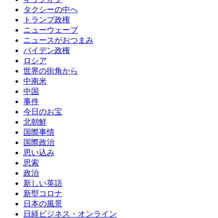
タクシーの中へ
トランプ政権
ニューウェーブ
ニュースがおつまみ
バイデン政権
ロシア
世界の街角から
中南米
中国
事件
今日のお宝
北朝鮮
国際事情
国際政治
思い込み
思索
政治
新しい英語
新型コロナ
日本の風景
日経ビジネス・オンライン