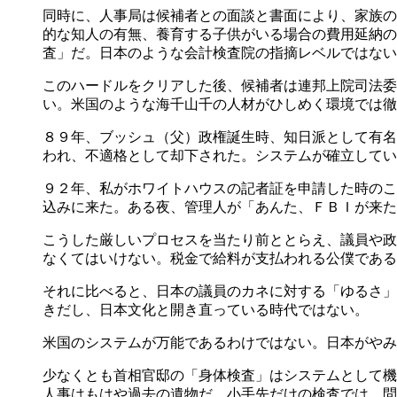
同時に、人事局は候補者との面談と書面により、家族の
的な知人の有無、養育する子供がいる場合の費用延納の
査」だ。日本のような会計検査院の指摘レベルではない
このハードルをクリアした後、候補者は連邦上院司法委
い。米国のような海千山千の人材がひしめく環境では徹
８９年、ブッシュ（父）政権誕生時、知日派として有名
われ、不適格として却下された。システムが確立してい
９２年、私がホワイトハウスの記者証を申請した時のこ
込みに来た。ある夜、管理人が「あんた、ＦＢＩが来た
こうした厳しいプロセスを当たり前ととらえ、議員や政
なくてはいけない。税金で給料が支払われる公僕である
それに比べると、日本の議員のカネに対する「ゆるさ」
きだし、日本文化と開き直っている時代ではない。
米国のシステムが万能であるわけではない。日本がやみ
少なくとも首相官邸の「身体検査」はシステムとして機
人事はもはや過去の遺物だ。小手先だけの検査では、問