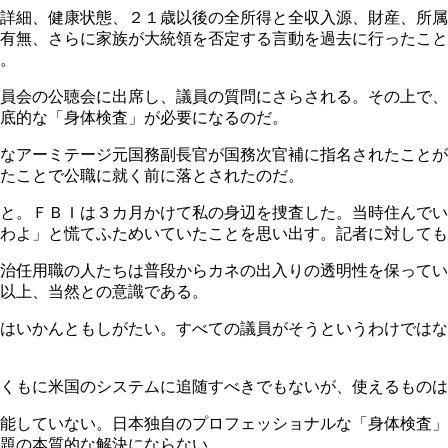
詳細、健康状態、２１歳以後の全所得と全収入源、財産、所属
有無、さらに家族が大統領を否定する言動を過去に行ったこと
。
員会の公聴会に出席し、議員の質問にさらされる。その上で、
底的な「身体検査」が必要になるのだ。
なアーミテージ元国務副長官が国務次官補に指名されたことが
たことで公職に就く前に落とされたのだ。
と。ＦＢＩは３カ月かけて私の身辺を捜査した。当時住んでい
わよ」と慌てふためいていたことを思い出す。記者に対して
治任用職の人たちは普段からカネの出入りの透明性を保ってい
以上、当然との意識である。
はいかんともしがたい。すべての議員がそうというわけではな
くもに米国のシステムに追随すべきでもないが、使えるものは
能していない。日本独自のプロフェッショナルな「身体検査」
題の本質的な解決にならない。