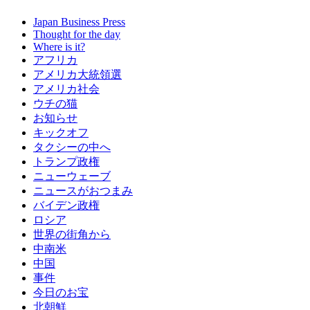
Japan Business Press
Thought for the day
Where is it?
アフリカ
アメリカ大統領選
アメリカ社会
ウチの猫
お知らせ
キックオフ
タクシーの中へ
トランプ政権
ニューウェーブ
ニュースがおつまみ
バイデン政権
ロシア
世界の街角から
中南米
中国
事件
今日のお宝
北朝鮮