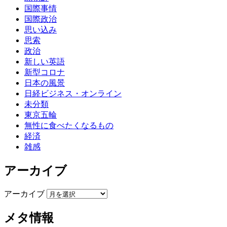
国際事情
国際政治
思い込み
思索
政治
新しい英語
新型コロナ
日本の風景
日経ビジネス・オンライン
未分類
東京五輪
無性に食べたくなるもの
経済
雑感
アーカイブ
アーカイブ
メタ情報