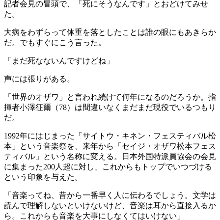
記者会見の冒頭で、「死にそうなんです」とおどけてみせ
た。
大病をわずらって体重を落としたことは誰の眼にもあきらか
だ。でもすぐにこう言った。
「まだ死なないんですけどね」
声には張りがある。
「世界のオザワ」と言われ続けて何年になるのだろうか。指
揮者小澤征爾（78）は間違いなくまだまだ現役でいるつもり
だ。
1992年にはじまった「サイトウ・キネン・フェスティバル松
本」という音楽祭を、来年から「セイジ・オザワ松本フェス
ティバル」という名称に変える。日本外国特派員協会の会見
に集まった200人超に対し、これからもトップでいつづける
という印象を与えた。
「音楽ってね、昔から一番早く人に伝わるでしょう。文学は
読んで理解しないといけないけど、音楽は耳から直接入るか
ら。これからも音楽を大事にしなくてはいけない」