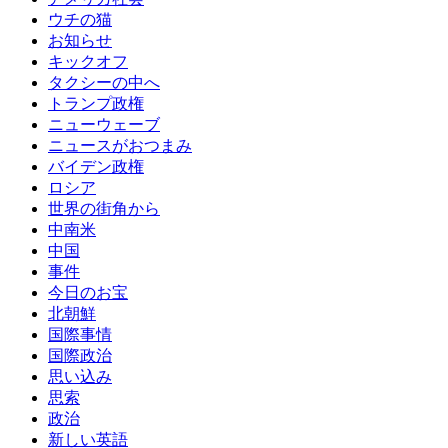
ウチの猫
お知らせ
キックオフ
タクシーの中へ
トランプ政権
ニューウェーブ
ニュースがおつまみ
バイデン政権
ロシア
世界の街角から
中南米
中国
事件
今日のお宝
北朝鮮
国際事情
国際政治
思い込み
思索
政治
新しい英語