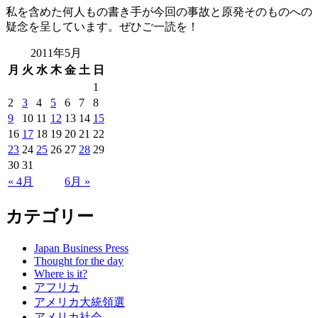
私を含めた何人もの書き手が今回の事故と原発そのものへの
疑念を呈しています。ぜひご一読を！
2011年5月
月
火
水
木
金
土
日
1
2
3
4
5
6
7
8
9
10
11
12
13
14
15
16
17
18
19
20
21
22
23
24
25
26
27
28
29
30
31
« 4月
6月 »
カテゴリー
Japan Business Press
Thought for the day
Where is it?
アフリカ
アメリカ大統領選
アメリカ社会