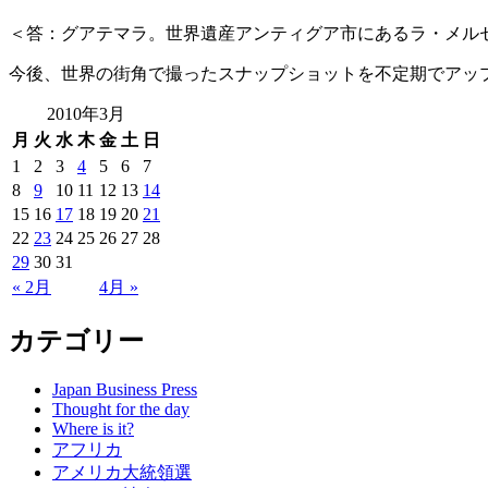
＜答：グアテマラ。世界遺産アンティグア市にあるラ・メル
今後、世界の街角で撮ったスナップショットを不定期でアッ
2010年3月
月
火
水
木
金
土
日
1
2
3
4
5
6
7
8
9
10
11
12
13
14
15
16
17
18
19
20
21
22
23
24
25
26
27
28
29
30
31
« 2月
4月 »
カテゴリー
Japan Business Press
Thought for the day
Where is it?
アフリカ
アメリカ大統領選