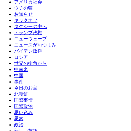
アメリカ社会
ウチの猫
お知らせ
キックオフ
タクシーの中へ
トランプ政権
ニューウェーブ
ニュースがおつまみ
バイデン政権
ロシア
世界の街角から
中南米
中国
事件
今日のお宝
北朝鮮
国際事情
国際政治
思い込み
思索
政治
新しい英語