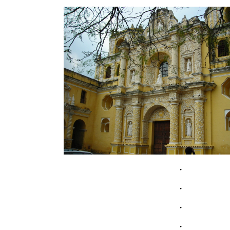
・
・
・