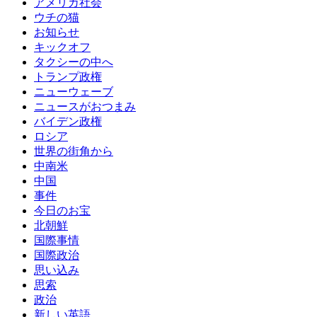
アメリカ社会
ウチの猫
お知らせ
キックオフ
タクシーの中へ
トランプ政権
ニューウェーブ
ニュースがおつまみ
バイデン政権
ロシア
世界の街角から
中南米
中国
事件
今日のお宝
北朝鮮
国際事情
国際政治
思い込み
思索
政治
新しい英語