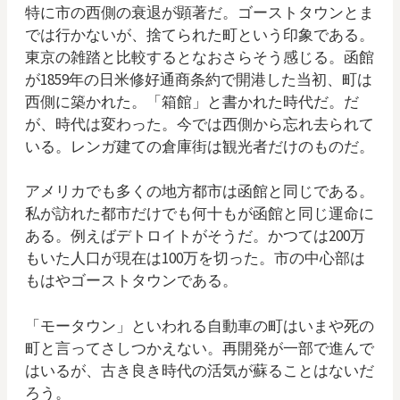
特に市の西側の衰退が顕著だ。ゴーストタウンとま
では行かないが、捨てられた町という印象である。
東京の雑踏と比較するとなおさらそう感じる。函館
が1859年の日米修好通商条約で開港した当初、町は
西側に築かれた。「箱館」と書かれた時代だ。だ
が、時代は変わった。今では西側から忘れ去られて
いる。レンガ建ての倉庫街は観光者だけのものだ。
アメリカでも多くの地方都市は函館と同じである。
私が訪れた都市だけでも何十もが函館と同じ運命に
ある。例えばデトロイトがそうだ。かつては200万
もいた人口が現在は100万を切った。市の中心部は
もはやゴーストタウンである。
「モータウン」といわれる自動車の町はいまや死の
町と言ってさしつかえない。再開発が一部で進んで
はいるが、古き良き時代の活気が蘇ることはないだ
ろう。