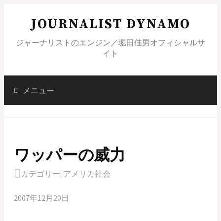
コ
JOURNALIST DYNAMO
ン
テ
ジャーナリストのエンジン／堀田佳男オフィシャルサ
ン
イト
ツ
へ
ス
メニュー
検
キ
ッ
索
プ
ワッパーの威力
:
カテゴリー:
アメリカ社会
2007年12月20日