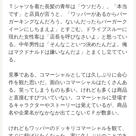
Ｔシャツを着た長髪の青年は「ウソだろ」。「本当
です」と店員が言うと、「ワッパーがあるからバー
ガーキングなんだろう。ないんだったらバーガーク
イーンにしちまえよ」とすごむ。ドライブスルーに
現れた女性客は「店長を呼びなさいよ」と怒ってい
る。中年男性は「そんなこといつ決めたんだよ。俺
はマクドナルドは嫌いなんだよ」とまくし立ててい
る。
見事である。コマーシャルとしては久しぶりに会心
作を観た思いだ。面白いコマーシャルはたくさんあ
る。笑ってしまうものも多い。けれども多くは商品
と直接むすびついていない。コマーシャルに登場す
るキャラクターやストーリーは覚えているが、商品
名や企業名がなかなか出てこないＣＦが数多い。
けれどもワッパーのドッキリコマーシャルを観て、
すぐに頬ばりたくなった。実に久しぶりのことであ