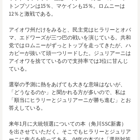
トンプソンは15％、マケインも15％。ロムニーは
12％と激戦である。
アイオワ州だけをみると、民主党はヒラリーとオバ
マ、エドワーズが三つ巴の戦いを演じている。共和
党ではロムニーがずっとトップを走ってきたが、ハ
カビーが抜いて頭一つリードした。ジュリアーニは
アイオワを捨てているので支持率では3位に甘んじ
ている。
選挙の予測に熱をあげても大きな意味はないが、
「どうなるのか」と聞かれる方が多いので、私は
「順当にヒラリーとジュリアーニが勝ち進む」とお
答えしている。
来年1月に大統領選についての本（角川SSC新書）
を出させていただく。そこでもヒラリーとジュリア
ーニに焦点を絞ってある。04年の本では「選挙対策