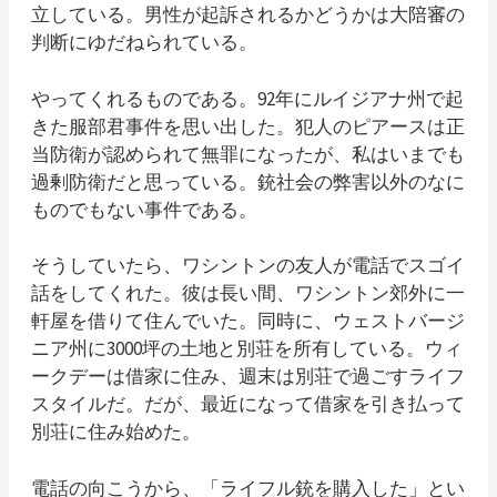
立している。男性が起訴されるかどうかは大陪審の
判断にゆだねられている。
やってくれるものである。92年にルイジアナ州で起
きた服部君事件を思い出した。犯人のピアースは正
当防衛が認められて無罪になったが、私はいまでも
過剰防衛だと思っている。銃社会の弊害以外のなに
ものでもない事件である。
そうしていたら、ワシントンの友人が電話でスゴイ
話をしてくれた。彼は長い間、ワシントン郊外に一
軒屋を借りて住んでいた。同時に、ウェストバージ
ニア州に3000坪の土地と別荘を所有している。ウィ
ークデーは借家に住み、週末は別荘で過ごすライフ
スタイルだ。だが、最近になって借家を引き払って
別荘に住み始めた。
電話の向こうから、「ライフル銃を購入した」とい