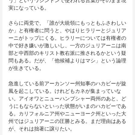
う」というワシントンで使われる言葉がそのまま現
実になっている。
さらに両党で、「誰が大統領にもっともふさわしい
か」と有権者に問うと、やはりヒラリーとジュリア
ーニがトップにくる。ヒラリーについては有権者の
中で好き嫌いが激しいし、一方のジュリアーニは南
部と中西部のキリスト教右派に推されるかという疑
問もある。だが、「他候補よりはマシ」という論理
が生きている。
急進している前アーカンソー州知事のハカビーが旋
風を起こしている。けれどもカネが集まっていな
い。アイオワとニューハンプシャー両州のあと、ど
うにもならないといった状態がいまのハカビーであ
る。カリフォルニア州やニューヨーク州といった大
州ではジュリアーニの圧勝とみる。まだ理由はある
が、それは拙著に譲りたい。