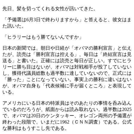
先日、髪を切ってくれる女性が訊いてきた。
「予備選は6月3日で終わりますから」と答えると、彼女はま
た訊いた。
「ヒラリーはもう勝てないんですか」
日本の新聞では、朝日や日経が「オバマの勝利宣言」と伝え
たが、読売は「勝利宣言は控える」、毎日は「終結宣言は見
送る」と書いた。正確には読売と毎日が正しい。すでにヒラ
リーに勝ち目はないが、オバマは対戦相手が投了していない
し、獲得代議員総数も過半数に達していないので、正式には
「勝った」ことになっていない。事実上の勝利に違いはない
が、オバマ自身も「代表候補に手が届くところ」と表現して
いる。
アメリカにいる日本の特派員はそのあたりの事情を呑み込ん
でいるのだろうが、紙面からは読み取れない。過半数は2025
で、オバマは20日のケンタッキー、オレゴン両州の予備選が
終わった段階で、いまだに1962（ＣＮＮ調査）である。公式
な勝利はもうすこし先である。