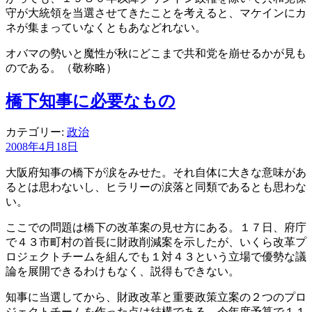
守が大統領を当選させてきたことを考えると、マケインにカ
ネが集まっていなくともあなどれない。
オバマの勢いと魔性が秋にどこまで共和党を崩せるかが見も
のである。（敬称略）
橋下知事に必要なもの
カテゴリー:
政治
2008年4月18日
大阪府知事の橋下が涙をみせた。それ自体に大きな意味があ
るとは思わないし、ヒラリーの涙落と同類であるとも思わな
い。
ここでの問題は橋下の改革案の見せ方にある。１７日、府庁
で４３市町村の首長に財政削減案を示したが、いくら改革プ
ロジェクトチームを組んでも１対４３という立場で優勢な議
論を展開できるわけもなく、説得もできない。
知事に当選してから、財政改革と重要政策立案の２つのプロ
ジェクトチームを作った点は結構である。今年度予算で１１