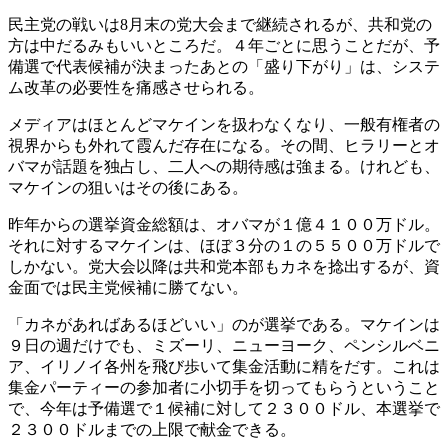
民主党の戦いは8月末の党大会まで継続されるが、共和党の
方は中だるみもいいところだ。４年ごとに思うことだが、予
備選で代表候補が決まったあとの「盛り下がり」は、システ
ム改革の必要性を痛感させられる。
メディアはほとんどマケインを扱わなくなり、一般有権者の
視界からも外れて霞んだ存在になる。その間、ヒラリーとオ
バマが話題を独占し、二人への期待感は強まる。けれども、
マケインの狙いはその後にある。
昨年からの選挙資金総額は、オバマが１億４１００万ドル。
それに対するマケインは、ほぼ３分の１の５５００万ドルで
しかない。党大会以降は共和党本部もカネを捻出するが、資
金面では民主党候補に勝てない。
「カネがあればあるほどいい」のが選挙である。マケインは
９日の週だけでも、ミズーリ、ニューヨーク、ペンシルベニ
ア、イリノイ各州を飛び歩いて集金活動に精をだす。これは
集金パーティーの参加者に小切手を切ってもらうということ
で、今年は予備選で１候補に対して２３００ドル、本選挙で
２３００ドルまでの上限で献金できる。