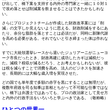
び出して、橋下案を支持する内外の専門家と一緒に１０対１
で攻め落とせば削減案を飲ませることはできたかもしれな
い。
さらにプロジェクトチームが作成した財政改革案には「削
減」の文字しか見えないように思える。財政削減をするにあ
たり、余分な脂肪を落とすことは必須だが、同時に新陳代謝
を高める必要がある。それでないと引き締まった体は作れな
い。
すでに大統領選挙レースから退いたジュリアーニがニューヨ
ーク市長だったとき、財政再建に成功したカギは減税だっ
た。減税？税収が減るだろう、とお考えかもしれないが、彼
は税を減らすことで消費を高め、法人のビジネスを加速さ
せ、長期的には大幅な歳入増を実現させた。
どの国でも単年度で多額の赤字を黒にすることは無理だが、
複数年府政を司る知事は首相とちがって不可能な仕事ではな
い。橋下は弁護士ではあっても、プロの政治家として見せ方
と内外の行政手法をいろいろと学ぶべきである。（敬称略）
ひとつの世界一