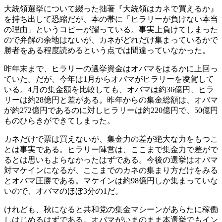
大統領選挙について綴った拙著『大統領はカネで買えるか』
を持ち出して恐縮だが、本の帯に「ヒラリーが負けない本当
の理由」というコピーが躍っている。事実上負けてしまった
ので弁解の余地はないが、カネがどれだけ集まっているかで
勝者をある程度読めるという点では間違っていなかった。
昨年末まで、ヒラリーの選挙資金はオバマをはるかに上回っ
ていた。だが、今年は1月からオバマがヒラリーを凌駕して
いる。4月の集金額を比較しても、オバマは約36億円、ヒラ
リーは約28億円と差がある。昨年からの集金総額は、オバマ
が約272億円であるのに対しヒラリーは約220億円で、50億円
ものひらきができてしまった。
カネだけで票は買えないが、集金力の差が絶大な力をもつこ
とは事実である。ヒラリー陣営は、ここまで集金力で差がで
るとは思いもよらなかったはずである。今後の選挙はオバマ
対マケインになるが、ここまでのカネの集まり方だけをみる
とオバマ圧勝である。マケインは約98億円しか集まっていな
いので、オバマのほぼ3分の1だ。
けれども、秋になると共和党の集金マシーンがあらたに稼働
しはじめるはずである。オバマがいまのまま本選挙でもイン