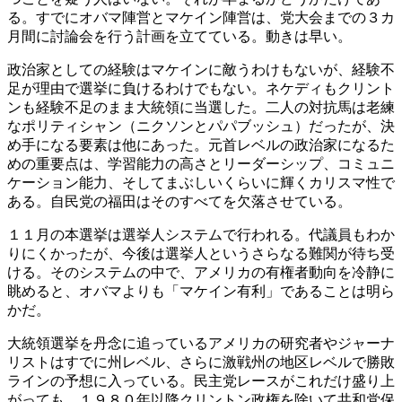
る。すでにオバマ陣営とマケイン陣営は、党大会までの３カ
月間に討論会を行う計画を立てている。動きは早い。
政治家としての経験はマケインに敵うわけもないが、経験不
足が理由で選挙に負けるわけでもない。ネケディもクリント
ンも経験不足のまま大統領に当選した。二人の対抗馬は老練
なポリティシャン（ニクソンとパパブッシュ）だったが、決
め手になる要素は他にあった。元首レベルの政治家になるた
めの重要点は、学習能力の高さとリーダーシップ、コミュニ
ケーション能力、そしてまぶしいくらいに輝くカリスマ性で
ある。自民党の福田はそのすべてを欠落させている。
１１月の本選挙は選挙人システムで行われる。代議員もわか
りにくかったが、今後は選挙人というさらなる難関が待ち受
ける。そのシステムの中で、アメリカの有権者動向を冷静に
眺めると、オバマよりも「マケイン有利」であることは明ら
かだ。
大統領選挙を丹念に追っているアメリカの研究者やジャーナ
リストはすでに州レベル、さらに激戦州の地区レベルで勝敗
ラインの予想に入っている。民主党レースがこれだけ盛り上
がっても、１９８０年以降クリントン政権を除いて共和党保