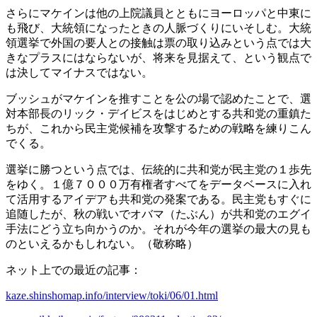
さらにマケインは他の上院議員とともにヨーロッパと中東に
も飛び、大統領になったときの人脈づくりにいそしむ。大統
領選挙で外国の要人との接触は票の取り込みという点では大
きなプラスにはならないが、将来を見据えて、という観点で
は決してマイナスではない。
ブッシュがマケインを推すことを公の場で認めたことで、選
対本部長のリック・デイビスをはじめとする共和党の重鎮た
ちが、これから民主党候補を攻撃するための戦略を練りこん
でくる。
選挙に勝つという点では、伝統的に共和党が民主党の１歩先
をゆく。１億７０００万有権者すべてをデータベースに入れ
て活用するアイデアも共和党の発案である。民主党もすぐに
追随したが、秋の戦いでオバマ（たぶん）が共和党のエグイ
手法にどう立ち向かうのか。それが今年の選挙の最大の見も
のといえるかもしれない。（敬称略）
ネット上での最近の記事：
kaze.shinshomap.info/interview/toki/06/01.html