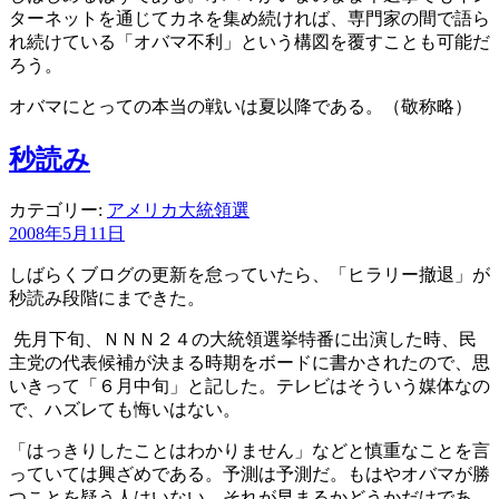
ターネットを通じてカネを集め続ければ、専門家の間で語ら
れ続けている「オバマ不利」という構図を覆すことも可能だ
ろう。
オバマにとっての本当の戦いは夏以降である。（敬称略）
秒読み
カテゴリー:
アメリカ大統領選
2008年5月11日
しばらくブログの更新を怠っていたら、「ヒラリー撤退」が
秒読み段階にまできた。
先月下旬、ＮＮＮ２４の大統領選挙特番に出演した時、民
主党の代表候補が決まる時期をボードに書かされたので、思
いきって「６月中旬」と記した。テレビはそういう媒体なの
で、ハズレても悔いはない。
「はっきりしたことはわかりません」などと慎重なことを言
っていては興ざめである。予測は予測だ。もはやオバマが勝
つことを疑う人はいない。それが早まるかどうかだけであ