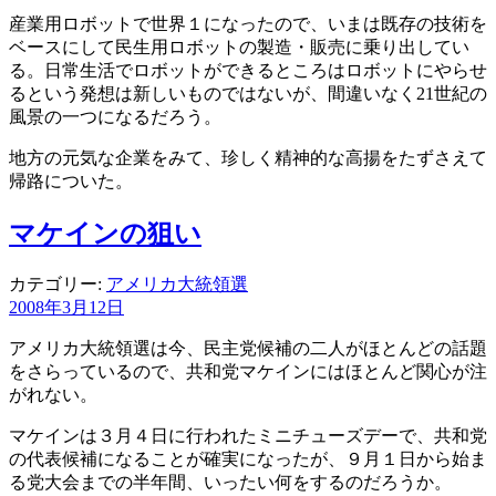
産業用ロボットで世界１になったので、いまは既存の技術を
ベースにして民生用ロボットの製造・販売に乗り出してい
る。日常生活でロボットができるところはロボットにやらせ
るという発想は新しいものではないが、間違いなく21世紀の
風景の一つになるだろう。
地方の元気な企業をみて、珍しく精神的な高揚をたずさえて
帰路についた。
マケインの狙い
カテゴリー:
アメリカ大統領選
2008年3月12日
アメリカ大統領選は今、民主党候補の二人がほとんどの話題
をさらっているので、共和党マケインにはほとんど関心が注
がれない。
マケインは３月４日に行われたミニチューズデーで、共和党
の代表候補になることが確実になったが、９月１日から始ま
る党大会までの半年間、いったい何をするのだろうか。