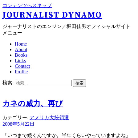
コンテンツへスキップ
JOURNALIST DYNAMO
ジャーナリストのエンジン／堀田佳男オフィシャルサイト
メニュー
Home
About
Books
Links
Contact
Profile
検索:
カネの威力、再び
カテゴリー:
アメリカ大統領選
2008年5月22日
「いつまで続くんですか。半年くらいやっていますよね」