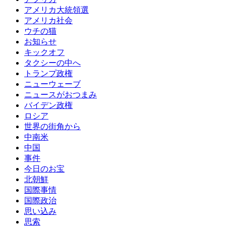
アメリカ大統領選
アメリカ社会
ウチの猫
お知らせ
キックオフ
タクシーの中へ
トランプ政権
ニューウェーブ
ニュースがおつまみ
バイデン政権
ロシア
世界の街角から
中南米
中国
事件
今日のお宝
北朝鮮
国際事情
国際政治
思い込み
思索