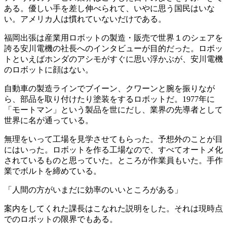
ある。優しい手を差し伸べられて、いやに思う国民はいな
い。アメリカ人は慣れていないだけである。
福岡出張は産業用ロボットの製造・販売で世界１のシェアを
誇る安川電機の社長へのインタビューが目的だった。ロボッ
トといえばホンダのアシモがすぐに思い浮かぶが、安川電機
のロボットに顔はない。
自動車の製造ラインでブイーン、クワーンと腕を振りなが
ら、部品を取り付けたり塗装をするロボットだ。1977年に
「モートマン」という製品を世にだし、業界の先導者として
世界に名が通っている。
無理をいって工場を見学させてもらった。予想外のことが目
にはいった。ロボットを作る工場なので、すべてオートメ化
されているものと思っていた。ところが作業員もいた。手作
業でボルトを締めている。
「人間の方がいまだに効率のいいところがある」
案内をしてくれた課長はこなれた説明をした。それは現時点
でのロボットの限界でもある。