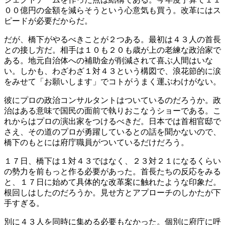
００億円の金額を減らそうという心意気も買う。改革にはス
ピードが必要だからだ。
だが、橋下がやるべきことが２つある。最初は４３人の首長
との接し方だ。相手は１０も２０も歳が上の老練な政治家で
ある。地元自治体への補助金が削減されて喜ぶ人間はいな
い。しかも、わざわざ１対４３という構図で、浪花節的に涙
をみせて「お願いします」でコトがうまく運ぶわけがない。
彼にプロの政治コンサルタントはついているのだろうか。政
治はある意味で国民の面前で執りおこなうショーである。こ
れからはプロの演出家をつけるべきだ。日本では首相官邸で
さえ、その道のプロが勇躍しているとの話を聞かないので、
橋下のもとには府庁職員がついているだけだろう。
１７日、橋下は１対４３ではなく、２３対２１になるくらい
の勢力を前もっと作る必要があった。首長たちの反応をみる
と、１７日に始めて具体的な改革案に触れたような印象だ。
根回しはしたのだろうか。見せ方とアプローチのしかたが下
手すぎる。
別に４３人を同時に集める必要もなかった。個別に府庁に呼