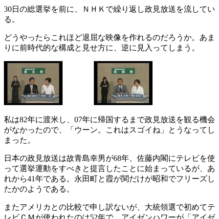
30日の総選挙を前に、ＮＨＫで繰り返し政見放送を流してい
る。
どうやったらこれほど退屈な映像を作れるのだろうか。あま
りに前時代的な構成と見せ方に、逆に見入ってしまう。
私は82年に渡米し、07年に帰国するまで政見放送を観る機会
がなかったので、「ウーン。これはスゴイね」とうなってし
まった。
日本の政見放送は故青島幸男が68年、佐藤内閣にテレビを使
って選挙運動をすべきと提言したことに始まっているが、あ
れから41年である。永田町と霞が関だけが昭和でフリーズし
たかのようである。
またアメリカとの比較で申し訳ないが、大統領選で初めてテ
レビＣＭが使われたのは52年で、アイゼンハワーが「アイゼ