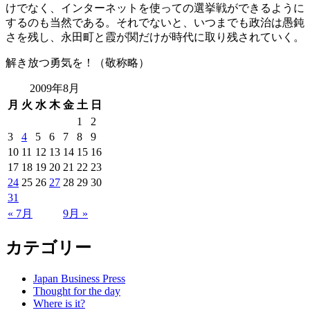
けでなく、インターネットを使っての選挙戦ができるように
するのも当然である。それでないと、いつまでも政治は愚鈍
さを残し、永田町と霞が関だけが時代に取り残されていく。
解き放つ勇気を！（敬称略）
2009年8月
月
火
水
木
金
土
日
1
2
3
4
5
6
7
8
9
10
11
12
13
14
15
16
17
18
19
20
21
22
23
24
25
26
27
28
29
30
31
« 7月
9月 »
カテゴリー
Japan Business Press
Thought for the day
Where is it?