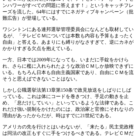
ンハワーがすべての問題に答えます！」というキャッチフレ
ーズを流した。64年にはすでにネガティブキャンペーン（批
難広告）が登場している。
ワシントンにある連邦選挙管理委員会になんども取材してい
るが、「テレビＣＭについては本数も内容も予算もまったく
自由」と答える。あまりにも縛りがなさすぎて、逆にカネが
かかりすぎる欠点を抱えている。
一方、日本では2009年になっても、いまだに手錠をかけら
れ、さらに檻に入れられたような政治ＣＭしか放映できずに
いる。もちろん日本も自由主義国家であり、自由にＣＭを流
そうと思えばできないことはない。
しかし公職選挙法第13章第150条で政見放送をしばりにしば
っている。これは体にコードを巻きつけ、手足の動きを止
め、「息だけしていい」といっているような法律である。こ
れだけ強い規制をかけたのには、政治家と官僚にそれなりの
理由があったからだが、時はすでに21世紀である。
アメリカの先を行けとはいわないが、「来たる」民主党政権
は同法の改正もすぐに手をつけるべきである。テレビＣＭだ