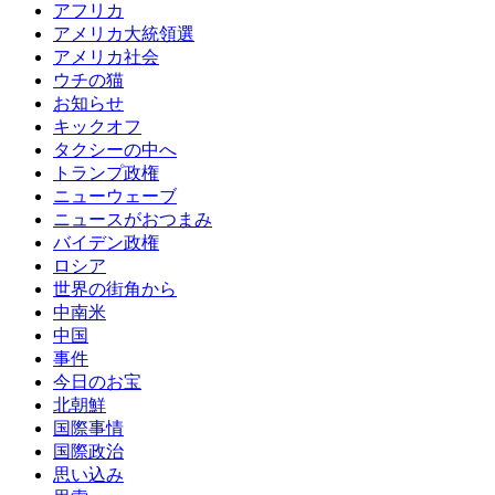
アフリカ
アメリカ大統領選
アメリカ社会
ウチの猫
お知らせ
キックオフ
タクシーの中へ
トランプ政権
ニューウェーブ
ニュースがおつまみ
バイデン政権
ロシア
世界の街角から
中南米
中国
事件
今日のお宝
北朝鮮
国際事情
国際政治
思い込み