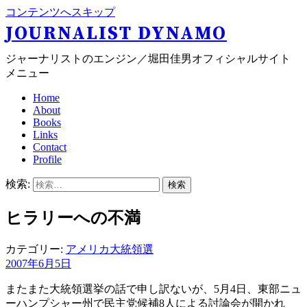
コンテンツへスキップ
JOURNALIST DYNAMO
ジャーナリストのエンジン／堀田佳男オフィシャルサイト
メニュー
Home
About
Books
Links
Contact
Profile
検索:
ヒラリーへの不満
カテゴリー:
アメリカ大統領選
2007年6月5日
またまた大統領選挙の話で申し訳ないが、5月4日、東部ニュ
ーハンプシャー州で民主党候補8人による討論会が開かれ