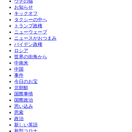
ウチの猫
お知らせ
キックオフ
タクシーの中へ
トランプ政権
ニューウェーブ
ニュースがおつまみ
バイデン政権
ロシア
世界の街角から
中南米
中国
事件
今日のお宝
北朝鮮
国際事情
国際政治
思い込み
思索
政治
新しい英語
新型コロナ