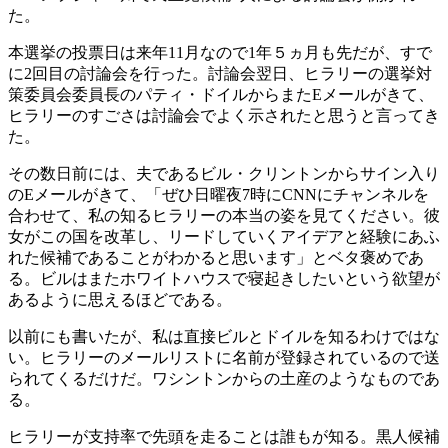
た。
本選挙の投票日は来年11月なので1年５ヵ月も先だが、すで
に2回目の討論会を行った。討論会翌日、ヒラリーの選挙対
策委員会委員長のパティ・ドイルからまたEメールがきて、
ヒラリーのすごさは討論会でよく示されたと思うと言ってき
た。
その数日前には、夫であるビル・クリントンからサイン入り
のEメールがきて、「ぜひ日曜夜7時にCNNにチャンネルを
合わせて、私の知るヒラリーの本当の姿を見てください。彼
女がこの国を改革し、リードしていくアイデアと経験にあふ
れた候補であることがわかると思います」とベタ褒めであ
る。ビルはまたホワイトハウスで寝起きしたいという欲望が
あるように思えるほどである。
以前にも書いたが、私は直接ビルとドイルを知るわけではな
い。ヒラリーのメールリストに名前が登録されているので送
られてくるだけだ。ワシントンからの土産のようなものであ
る。
ヒラリーが支持率で先頭を走ることは誰もが知る。黒人候補