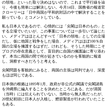
の領地」といった取り決めはないので、これまで平行線を辿
り、今後も簡単には解決しない。今月14日、国務省の報道官
クローリーは「日中両国が平和的対話の中で解決することを
願っている」とコメントしている。
私も日本人であるので、心情的には「尖閣は日本のもの」と
する立場でいたいが、この事案については一歩引いて論じた
い。メディアはほとんどすべて「日本の領地」としての立場
だし、仮に他国と戦争をした場合、メディアはほぼ100％自
国の立場を擁護するはずだ。けれども、そうした時期にこそ
ブログの存在意義として、盲目的に自国の擁護論に寄り添わ
ず、本当に両国の間で何が起きているのかを客観的に報道
し、洞察すべきだろうと考える。
尖閣問題を客観的にみると、両国の主張は同列であり、深度
もほぼ同じである。
日本側の根拠は1895年1月、政府が非公式の閣議で尖閣諸島
を沖縄県に編入することを決めたところにある。だが清国
（当時）には伝えられていない。当時から無人島だったが、
20世紀初頭に日本人が入植し、鰹節製造が行われていたこと
もある。