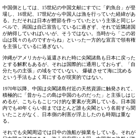
中国側としては、15世紀の中国文献にすでに「釣魚台」が登
場し、16世紀、17世紀から中国人は漁を行っていた経緯があ
る。ただそれは日本が鰹節を作っていたという主張と同じレ
ベルで、両国は自己宣告しているに過ぎず、それで近隣諸国
が納得していればいいが、そうではない。当時から「この岩
山は我々のものですからね」といった一方的な宣言で領有権
を主張しているに過ぎない。
沖縄がアメリカから返還された時に尖閣諸島も日本に戻った
とする解釈もあるが、それは国際的に通用しておらず、「自
分たちの主張」の域をでていない。 爆破させて海に沈める
という手法もよく耳にするが現実的ではない。
1970年以降、中国は尖閣諸島付近の天然資源に触発されて、
積極的に「昔からこの島は中国のものだった」と主張しはじ
めるが、こちらもこじつけ的な要素が充満している。日本国
内でも40年くらい前までほとんど誰も尖閣という名前すら聞
いたことがなく、日本側の利害が浮上したのも時期は重な
る。
それでも尖閣周辺では日中の漁船が操業をしている。それが