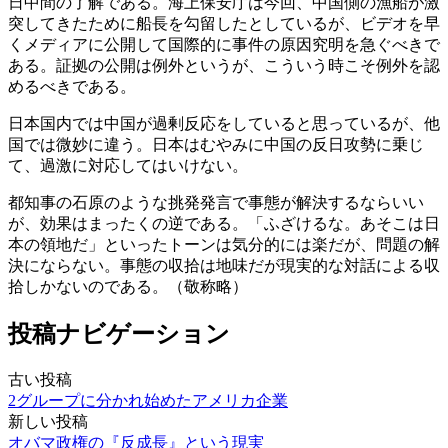
日中間の了解である。海上保安庁は今回、中国側の漁船が激
突してきたために船長を勾留したとしているが、ビデオを早
くメディアに公開して国際的に事件の原因究明を急ぐべきで
ある。証拠の公開は例外というが、こういう時こそ例外を認
めるべきである。
日本国内では中国が過剰反応をしていると思っているが、他
国では微妙に違う。日本はむやみに中国の反日攻勢に乗じ
て、過激に対応してはいけない。
都知事の石原のような挑発発言で事態が解決するならいい
が、効果はまったくの逆である。「ふざけるな。あそこは日
本の領地だ」といったトーンは気分的には楽だが、問題の解
決にならない。事態の収拾は地味だが現実的な対話による収
拾しかないのである。（敬称略）
投稿ナビゲーション
古い投稿
2グループに分かれ始めたアメリカ企業
新しい投稿
オバマ政権の『反成長』という現実