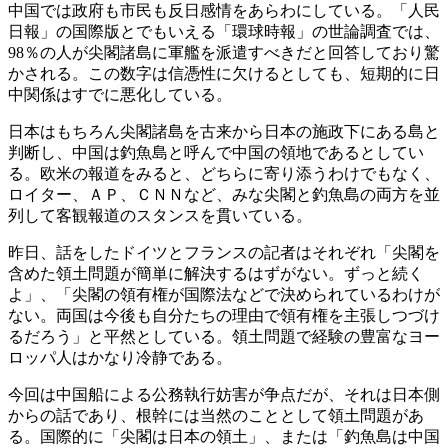
中国では政府も市民も反日感情をあらわにしている。「人民
日報」の国際版とでもいえる「環球時報」の世論調査では、
98％の人が尖閣諸島に軍艦を派遣すべきだと回答しており驚
かされる。この数字は信憑性に欠けるとしても、短期的に日
中関係はすでに悪化している。
日本はもちろん尖閣諸島を古来から日本の施政下にある島と
判断し、中国は釣魚島と呼んで中国の領地であるとしてい
る。欧米の報道をみると、どちらに寄り添うわけでもなく、
ロイター、ＡＰ、ＣＮＮなど、みな尖閣と釣魚島の両方を並
列して客観報道のスタンスを貫いている。
昨日、話をしたドイツとフランスの記者はそれぞれ「尖閣を
含めた領土問題が簡単に解決するはずがない。ずっと続く
よ」、「尖閣の領有権が国際法などで決められているわけが
ない。両国は今後も自分たちの理由で領有権を主張しつづけ
るだろう」と平然としている。領土問題で経験の豊富なヨー
ロッパ人はかなり冷静である。
今回は中国船による公務執行妨害が争点だが、それは日本側
からの話であり、根幹には当然のこととして領土問題があ
る。国際的に「尖閣は日本の領土」、または「釣魚島は中国