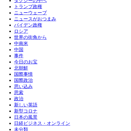
タクシーの中へ
トランプ政権
ニューウェーブ
ニュースがおつまみ
バイデン政権
ロシア
世界の街角から
中南米
中国
事件
今日のお宝
北朝鮮
国際事情
国際政治
思い込み
思索
政治
新しい英語
新型コロナ
日本の風景
日経ビジネス・オンライン
未分類