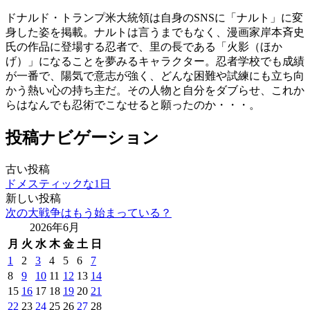
ドナルド・トランプ米大統領は自身のSNSに「ナルト」に変
身した姿を掲載。ナルトは言うまでもなく、漫画家岸本斉史
氏の作品に登場する忍者で、里の長である「火影（ほか
げ）」になることを夢みるキャラクター。忍者学校でも成績
が一番で、陽気で意志が強く、どんな困難や試練にも立ち向
かう熱い心の持ち主だ。その人物と自分をダブらせ、これか
らはなんでも忍術でこなせると願ったのか・・・。
投稿ナビゲーション
古い投稿
ドメスティックな1日
新しい投稿
次の大戦争はもう始まっている？
2026年6月
月
火
水
木
金
土
日
1
2
3
4
5
6
7
8
9
10
11
12
13
14
15
16
17
18
19
20
21
22
23
24
25
26
27
28