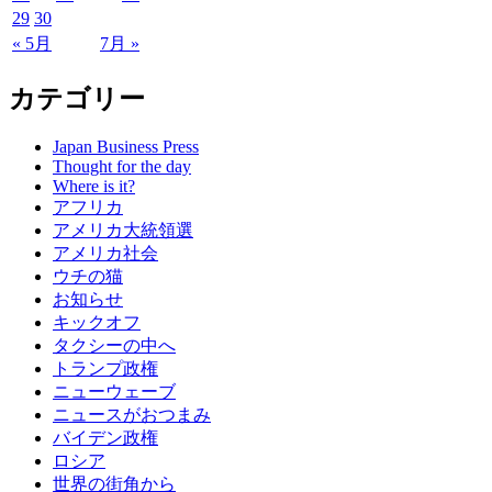
29
30
« 5月
7月 »
カテゴリー
Japan Business Press
Thought for the day
Where is it?
アフリカ
アメリカ大統領選
アメリカ社会
ウチの猫
お知らせ
キックオフ
タクシーの中へ
トランプ政権
ニューウェーブ
ニュースがおつまみ
バイデン政権
ロシア
世界の街角から