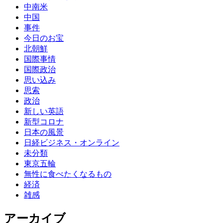
中南米
中国
事件
今日のお宝
北朝鮮
国際事情
国際政治
思い込み
思索
政治
新しい英語
新型コロナ
日本の風景
日経ビジネス・オンライン
未分類
東京五輪
無性に食べたくなるもの
経済
雑感
アーカイブ