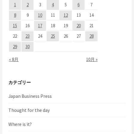
1
2
3
4
5
6
7
ー
8
9
10
11
12
13
14
シ
15
16
17
18
19
20
21
ョ
22
23
24
25
26
27
28
29
30
ン
« 8月
10月 »
カテゴリー
Japan Business Press
Thought for the day
Where is it?