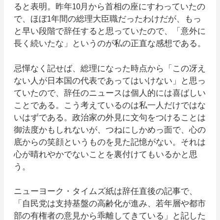
ると表明。昨年10月から首相の座にすわっていたの
で、ほぼ1年間の総理大臣職だったわけだが、もっ
と早い段階で辞任すると思っていたので、「意外に
長く続いたな」というのが私の正直な感想である。
忌憚なく記せば、総理になった時点から「この冴え
ない人が日本国の代表であってはいけない」と思っ
ていたので、辞任のニュースは個人的には喜ばしい
ことである。こう考えているのは私一人だけではな
いはずである。政治家の外見に文句をつけることは
御法度かもしれないが、つねにしかめっ面で、心の
底からの笑顔というものを見た記憶がない。それは
心が晴れやかでないことを裏付けてもいるかと思
う。
ニューヨーク・タイムズ紙は辞任直後の記事で、
「自民党は支持基盤の高齢化が進み、若年層や都市
部の有権者の意見から乖離してきている」と記した