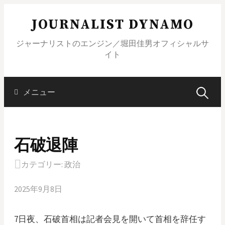
コ
JOURNALIST DYNAMO
ン
テ
ジャーナリストのエンジン／堀田佳男オフィシャルサ
ン
イト
ツ
へ
ス
メニュー
検
キ
ッ
索
プ
石破退陣
:
カテゴリー:
政治
2025年9月8日
7日夜、石破首相は記者会見を開いて首相を辞任す