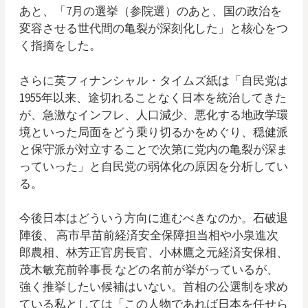
あと、「7月の選挙（参院選）のあと、国の政治を
変容させる世代間の亀裂が深刻化した」と核心をつ
く指摘をした。
さらに英フィナンシャル・タイムズ紙は「自民党は
1955年以来、途切れることなく日本を統治してきた
が、急激なインフレ、人口減少、悪化する地政学環
境といった局面をどう乗り切るかをめぐり、穏健派
と保守派が対立することで次第に党内の亀裂が深ま
っていった」と自民党の弱体化の原因を分析してい
る。
今後日本はどういう方向に進むべきなのか。石破退
陣後、 高市早苗前経済安全保障担当相や小泉進次
郎農相、林芳正官房長官、小林鷹之元経済安保相、
茂木敏充前幹事長 などの名前が挙がっているが、
強く推挙したい候補はいない。首相の公選制を求め
ている私としては「この人物であれば日本を任せら