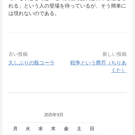
れる」という人の登場を待っているが、そう簡単に
は現れないのである。
古い投稿
新しい投稿
久しぶりの瓶コーラ
戦争という塵芥（ちりあ
くた）
投
稿
ナ
ビ
2025年9月
ゲ
月
火
水
木
金
土
日