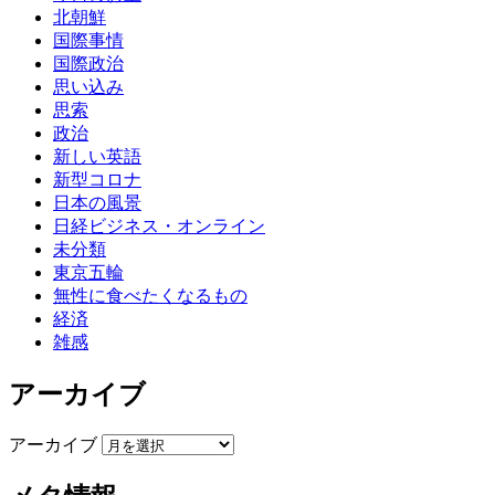
北朝鮮
国際事情
国際政治
思い込み
思索
政治
新しい英語
新型コロナ
日本の風景
日経ビジネス・オンライン
未分類
東京五輪
無性に食べたくなるもの
経済
雑感
アーカイブ
アーカイブ