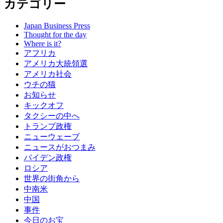
カテゴリー
Japan Business Press
Thought for the day
Where is it?
アフリカ
アメリカ大統領選
アメリカ社会
ウチの猫
お知らせ
キックオフ
タクシーの中へ
トランプ政権
ニューウェーブ
ニュースがおつまみ
バイデン政権
ロシア
世界の街角から
中南米
中国
事件
今日のお宝