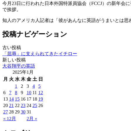
今月23日に行われた日本外国特派員協会（FCCJ）の新年
で挨拶。
知人のアメリカ人記者は「彼があんなに英語がうまいとは思
投稿ナビゲーション
古い投稿
「屈辱」に支えられてきたイチロー
新しい投稿
大谷翔平の英語
2025年1月
月
火
水
木
金
土
日
1
2
3
4
5
6
7
8
9
10
11
12
13
14
15
16
17
18
19
20
21
22
23
24
25
26
27
28
29
30
31
« 12月
2月 »